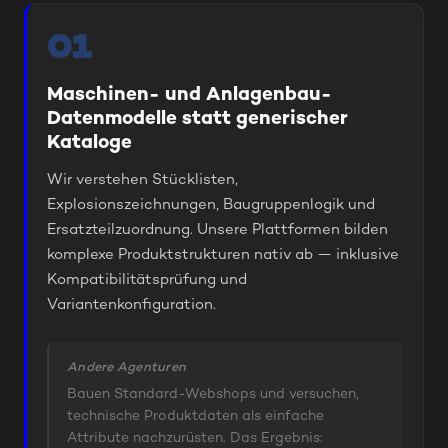
01
Maschinen- und Anlagenbau-
Datenmodelle statt generischer
Kataloge
Wir verstehen Stücklisten,
Explosionszeichnungen, Baugruppenlogik und
Ersatzteilzuordnung. Unsere Plattformen bilden
komplexe Produktstrukturen nativ ab — inklusive
Kompatibilitätsprüfung und
Variantenkonfiguration.
Andere Agenturen
Bauen Standard-Webshops und versuchen,
technische Produktdaten als einfache
Attribute nachzurüsten. Das Ergebnis: