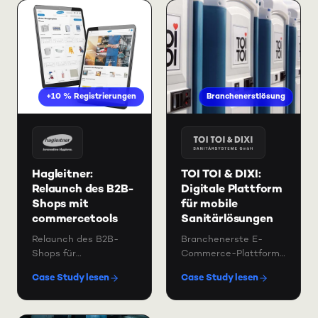
+10 % Registrierungen
Branchenerstlösung
Hagleitner:
TOI TOI & DIXI:
Relaunch des B2B-
Digitale Plattform
Shops mit
für mobile
commercetools
Sanitärlösungen
Relaunch des B2B-
Branchenerste E-
Shops für
Commerce-Plattform
internationalen
für Sanitärlösungen
Case Study lesen
Case Study lesen
Hygiene-Spezialisten
mit Konfigurator,
— +2 % mobile
Launch in 4 Monaten.
Conversion und +10 %