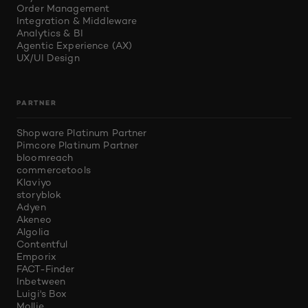
Order Management
Integration & Middleware
Analytics & BI
Agentic Experience (AX)
UX/UI Design
PARTNER
Shopware Platinum Partner
Pimcore Platinum Partner
bloomreach
commercetools
Klaviyo
storyblok
Adyen
Akeneo
Algolia
Contentful
Emporix
FACT-Finder
Inbetween
Luigi's Box
Mollie