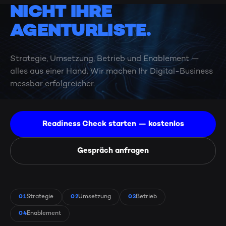
NICHT IHRE
AGENTURLISTE.
Strategie, Umsetzung, Betrieb und Enablement —
alles aus einer Hand. Wir machen Ihr Digital-Business
messbar erfolgreicher.
Readiness Check starten — kostenlos
Gespräch anfragen
Strategie
Umsetzung
Betrieb
01
02
03
Enablement
04