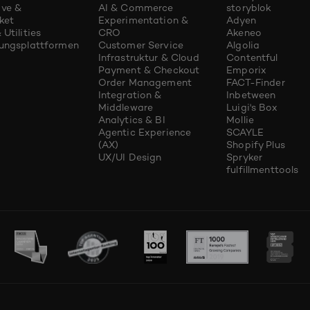
ve &
AI & Commerce
storyblok
ket
Experimentation &
Adyen
 Utilities
CRO
Akeneo
rungsplattformen
Customer Service
Algolia
Infrastruktur & Cloud
Contentful
Payment & Checkout
Emporix
Order Management
FACT-Finder
Integration &
Inbetween
Middleware
Luigi's Box
Analytics & BI
Mollie
Agentic Experience
SCAYLE
(AX)
Shopify Plus
UX/UI Design
Spryker
fulfillmenttools