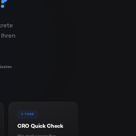
?
krete
Ihren
Kosten
3 TAGE
CRO Quick Check