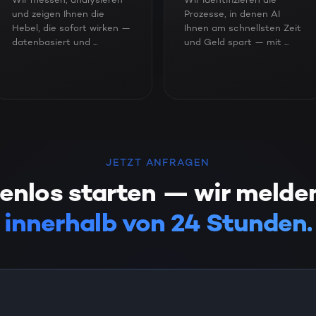
Wir messen, analysieren
Wir identifizieren die
und zeigen Ihnen die
Prozesse, in denen AI
Hebel, die sofort wirken —
Ihnen am schnellsten Zeit
datenbasiert und ...
und Geld spart — mit ...
JETZT ANFRAGEN
enlos starten — wir melde
innerhalb von 24 Stunden.