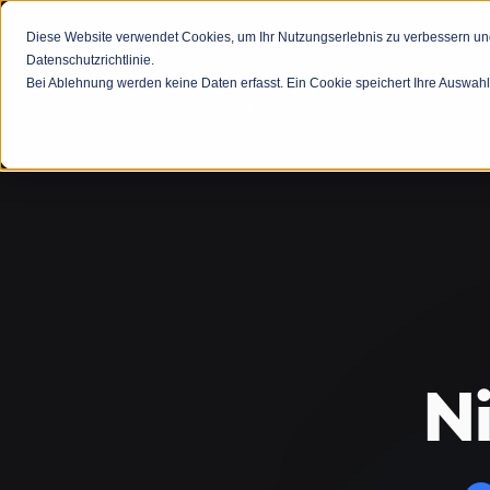
Diese Website verwendet Cookies, um Ihr Nutzungserlebnis zu verbessern und 
Leistung
Datenschutzrichtlinie.
Bei Ablehnung werden keine Daten erfasst. Ein Cookie speichert Ihre Auswahl
›
Startseite
Quick Checks
Ni