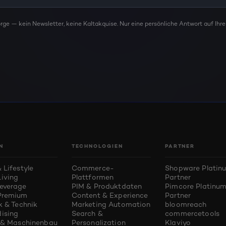
rge — kein Newsletter, keine Kaltakquise. Nur eine persönliche Antwort auf Ihre
N
TECHNOLOGIEN
PARTNER
 Lifestyle
Commerce-
Shopware Platin
iving
Plattformen
Partner
everage
PIM & Produktdaten
Pimcore Platinu
Premium
Content & Experience
Partner
k & Technik
Marketing Automation
bloomreach
ising
Search &
commercetools
e & Maschinenbau
Personalization
Klaviyo