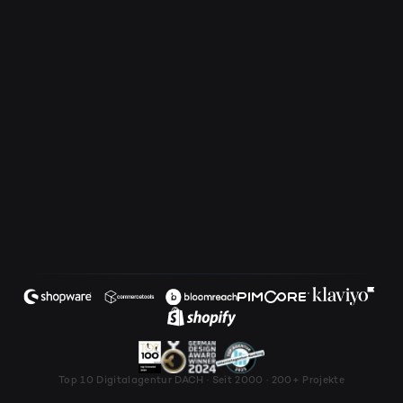
Top 10 Digitalagentur DACH · Seit 2000 · 200+ Projekte