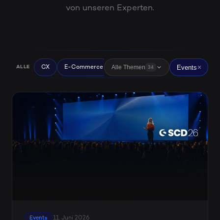
von unseren Experten.
Events
Alle Themen
CX
E-Commerce
Digitalisierung
News
UX
ALLE
34
11. Juni 2026
Events