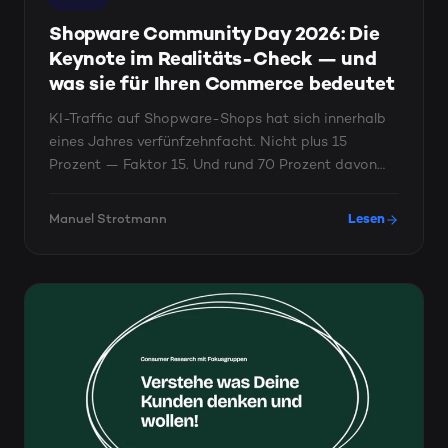
Shopware Community Day 2026: Die
Keynote im Realitäts-Check — und
was sie für Ihren Commerce bedeutet
KI-Traffic auf Shopware-Shops hat sich innerhalb
eines Jahres verfünfzehnfacht. Nicht plus 15
Prozent — Faktor 15. Und rund 70 Prozent davon
taucht in ...
Manuel Strotmann
Lesen