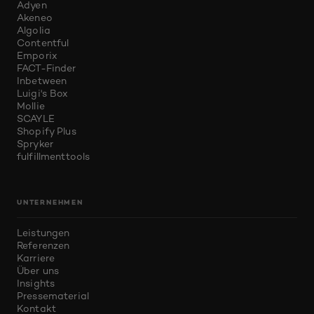
Adyen
Akeneo
Algolia
Contentful
Emporix
FACT-Finder
Inbetween
Luigi's Box
Mollie
SCAYLE
Shopify Plus
Spryker
fulfillmenttools
UNTERNEHMEN
Leistungen
Referenzen
Karriere
Über uns
Insights
Pressematerial
Kontakt