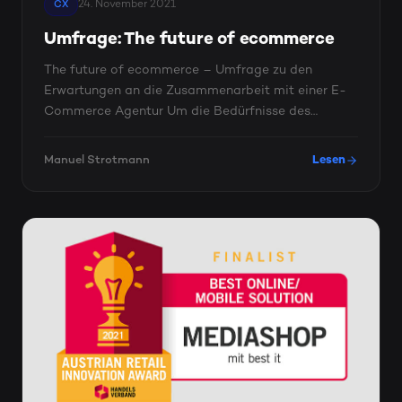
24. November 2021
CX
Umfrage: The future of ecommerce
The future of ecommerce – Umfrage zu den
Erwartungen an die Zusammenarbeit mit einer E-
Commerce Agentur Um die Bedürfnisse des
Marktes besser zu verstehen, ...
Manuel Strotmann
Lesen