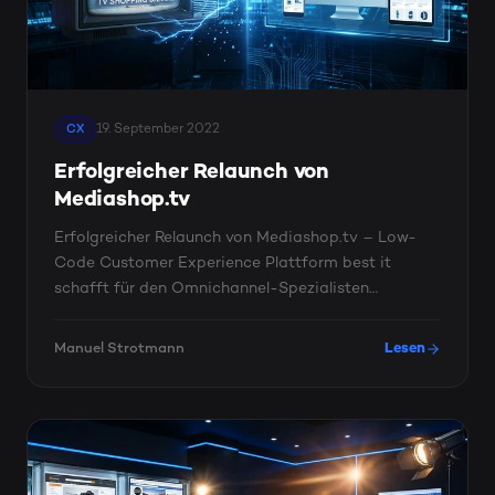
19. September 2022
CX
Erfolgreicher Relaunch von
Mediashop.tv
Erfolgreicher Relaunch von Mediashop.tv – Low-
Code Customer Experience Plattform best it
schafft für den Omnichannel-Spezialisten
MediaShop International Group ...
Manuel Strotmann
Lesen