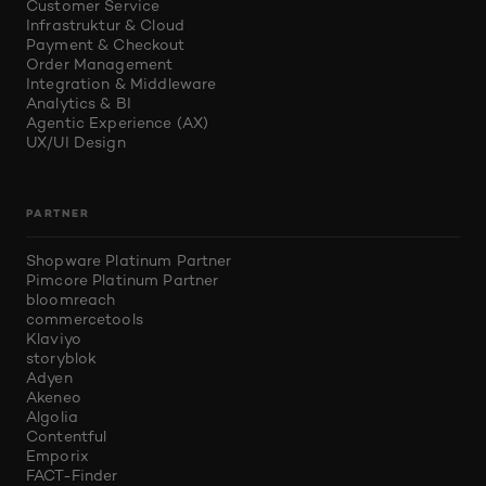
Customer Service
Infrastruktur & Cloud
Payment & Checkout
Order Management
Integration & Middleware
Analytics & BI
Agentic Experience (AX)
UX/UI Design
PARTNER
Shopware Platinum Partner
Pimcore Platinum Partner
bloomreach
commercetools
Klaviyo
storyblok
Adyen
Akeneo
Algolia
Contentful
Emporix
FACT-Finder