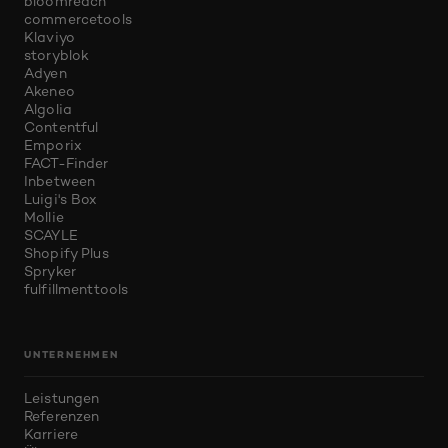
bloomreach
commercetools
Klaviyo
storyblok
Adyen
Akeneo
Algolia
Contentful
Emporix
FACT-Finder
Inbetween
Luigi's Box
Mollie
SCAYLE
Shopify Plus
Spryker
fulfillmenttools
UNTERNEHMEN
Leistungen
Referenzen
Karriere