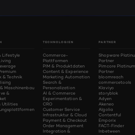
N
TECHNOLOGIEN
PARTNER
 Lifestyle
Commerce-
Shopware Platin
iving
Plattformen
Partner
everage
PIM & Produktdaten
Pimcore Platinu
Premium
Content & Experience
Partner
k & Technik
Marketing Automation
bloomreach
ising
Search &
commercetools
e & Maschinenbau
Personalization
Klaviyo
ve &
AI & Commerce
storyblok
ket
Experimentation &
Adyen
 Utilities
CRO
Akeneo
rungsplattformen
Customer Service
Algolia
Infrastruktur & Cloud
Contentful
Payment & Checkout
Emporix
Order Management
FACT-Finder
Integration &
Inbetween