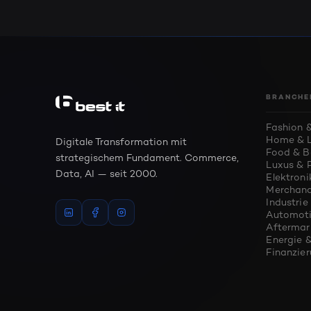
BRANCHE
Fashion &
Home & L
Digitale Transformation mit
Food & B
strategischem Fundament. Commerce,
Luxus & 
Data, AI — seit 2000.
Elektroni
Merchand
Industri
Automoti
Aftermar
Energie &
Finanzie