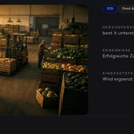
B2B
Food &
HERAUSFORD
best it unters
ERGEBNISSE
Erfolgreiche 
EINGESETZTE
Wird ergaenzt