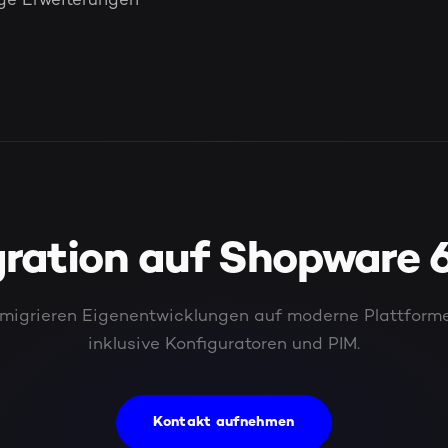
ige Erweiterungen
ration auf Shopware 6
 migrieren Eigenentwicklungen auf moderne Plattform
inklusive Konfiguratoren und PIM.
Kontakt aufnehmen