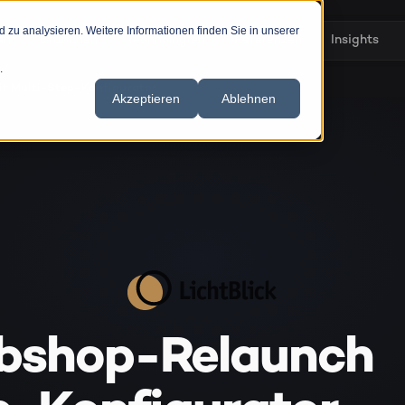
zu analysieren. Weitere Informationen finden Sie in unserer
en
Branchen
Technologien
Referenzen
Insights
.
it Multi-Step-Konfigurator
Akzeptieren
Ablehnen
ebshop-Relaunch