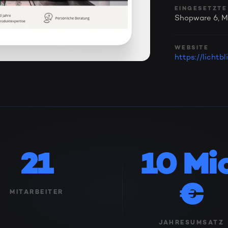
EINGESETZTE
Shopware 6, Mo
WEBSITE
https://lichtb
21
10 Mio
€
MITARBEITER
JAHRESUMSATZ