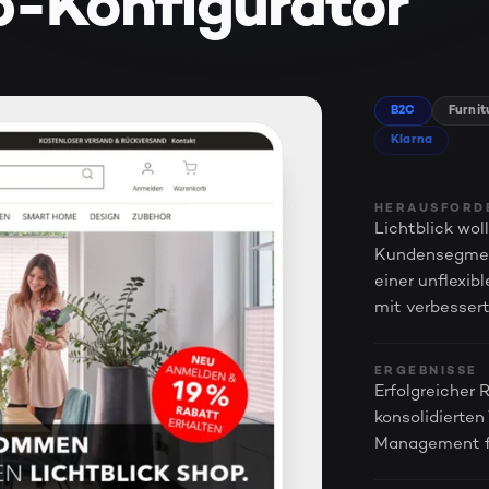
p-Konfigurator
B2C
Furnit
Klarna
HERAUSFORD
Lichtblick wo
Kundensegmen
einer unflexi
mit verbessert
ERGEBNISSE
Erfolgreicher 
konsolidierten
Management f