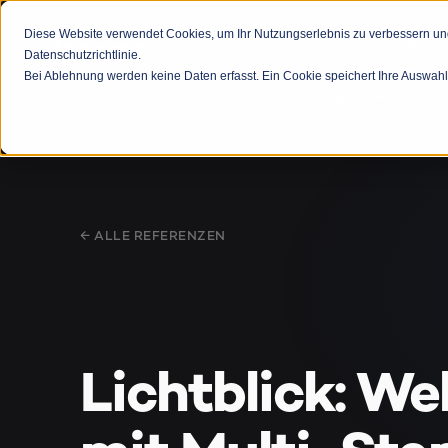
Diese Website verwendet Cookies, um Ihr Nutzungserlebnis zu verbessern und 
Leistung
Datenschutzrichtlinie.
Bei Ablehnung werden keine Daten erfasst. Ein Cookie speichert Ihre Auswahl
›
›
Startseite
Referenzen
Lichtblick: Webshop-Relaunch m
← ALLE REFERENZEN
Lichtblick: W