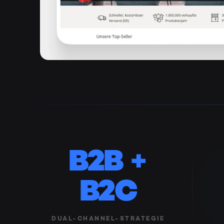
B2B +
B2C
DUAL-CHANNEL-STRATEGIE