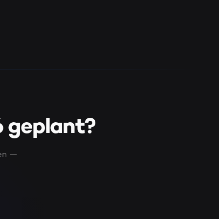
 geplant?
en —