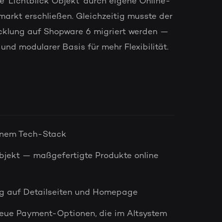
ie 'Lichtblick Objekt' durch eigene Online-
rkt erschließen. Gleichzeitig musste der
cklung auf Shopware 6 migriert werden —
nd modularer Basis für mehr Flexibilität.
rnem Tech-Stack
Objekt — maßgefertigte Produkte online
ng auf Detailseiten und Homepage
eue Payment-Optionen, die im Altsystem