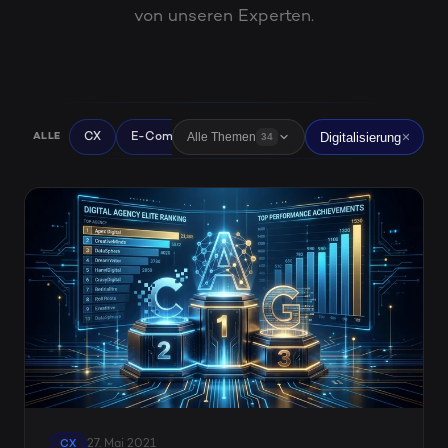
von unseren Experten.
Digitalisierung
Alle Themen
CX
E-Commerce
Digitalisierung
News
UX
ALLE
34
27. Mai 2021
CX