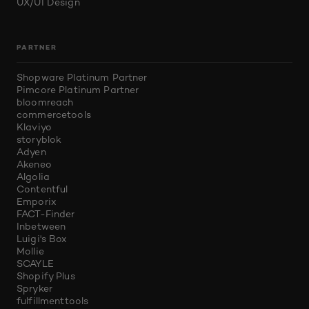
UX/UI Design
PARTNER
Shopware Platinum Partner
Pimcore Platinum Partner
bloomreach
commercetools
Klaviyo
storyblok
Adyen
Akeneo
Algolia
Contentful
Emporix
FACT-Finder
Inbetween
Luigi's Box
Mollie
SCAYLE
Shopify Plus
Spryker
fulfillmenttools